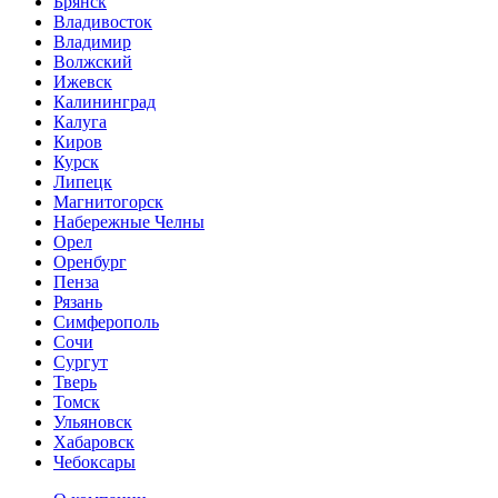
Брянск
Владивосток
Владимир
Волжский
Ижевск
Калининград
Калуга
Киров
Курск
Липецк
Магнитогорск
Набережные Челны
Орел
Оренбург
Пенза
Рязань
Симферополь
Сочи
Сургут
Тверь
Томск
Ульяновск
Хабаровск
Чебоксары